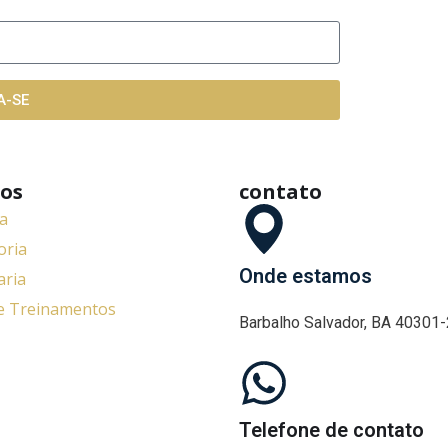
A-SE
ços
contato
ia
oria
Onde estamos
ria
e Treinamentos
Barbalho Salvador, BA 40301
Telefone de contato